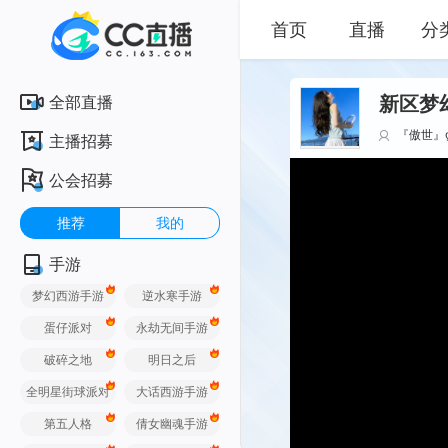
首页
直播
分
全部直播
新区梦
『傲世』
主播招募
公会招募
推荐
我的
手游
梦幻西游手游
逆水寒手游
蛋仔派对
永劫无间手游
破碎之地
明日之后
全明星街球派对
大话西游手游
第五人格
倩女幽魂手游