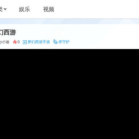
类
娱乐
视频
幻西游
ღ小迪
0
梦幻西游手游
求守护