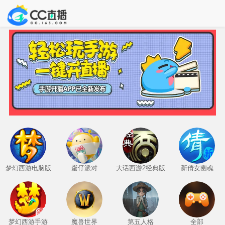
梦幻西游电脑版
蛋仔派对
大话西游2经典版
新倩女幽魂
梦幻西游手游
魔兽世界
第五人格
全部