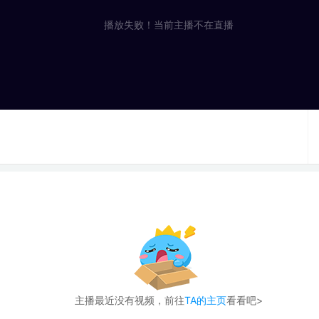
播放失败！当前主播不在直播
包裹
主播最近没有视频，前往
TA的主页
看看吧>