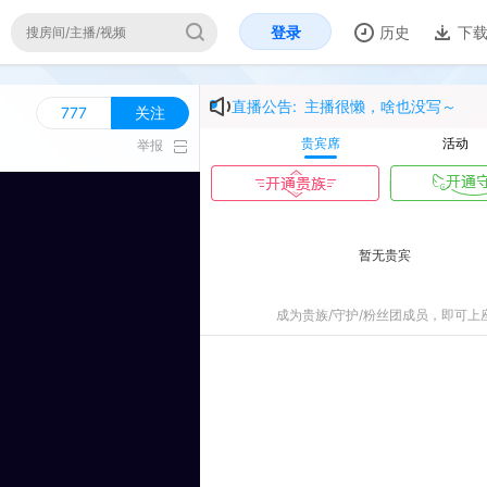
登录
历史
下载
开
直播公告:
主播很懒，啥也没写～
7
关注
贵宾席
活动
举报
暂无贵宾
成为贵族/守护/粉丝团成员，即可上座