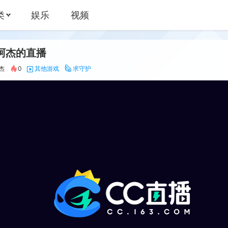
娱乐
视频
播
77
其他游戏
求守护