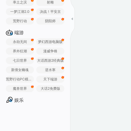
率土之滨
射雕
一梦江湖2.0
决战！平安京
荒野行动
阴阳师
端游
永劫无间
梦幻西游电脑版
界外狂潮
漫威争锋
七日世界
大话西游2经典版
新倩女幽魂
逆水寒
荒野行动PC模拟器
天下端游
魔兽世界
大话2免费版
娱乐