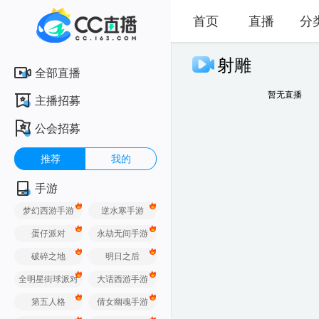
首页
直播
分
射雕
全部直播
暂无直播
主播招募
公会招募
推荐
我的
手游
梦幻西游手游
逆水寒手游
蛋仔派对
永劫无间手游
破碎之地
明日之后
全明星街球派对
大话西游手游
第五人格
倩女幽魂手游