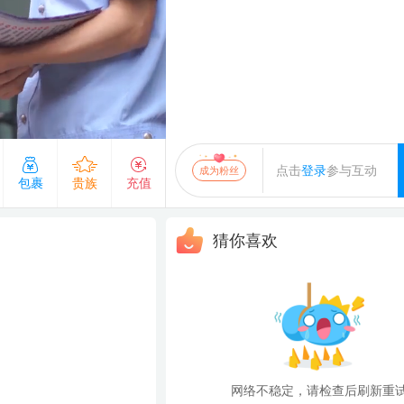
清
发送
点击
登录
参与互动
成为粉丝
贵族
充值
猜你喜欢