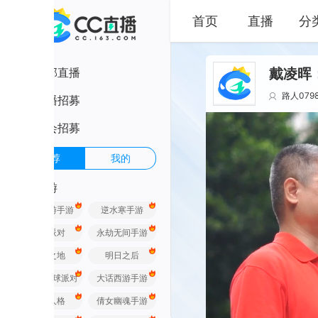
首页
直播
分类
部直播
戴凌晖：防诈明
路人0798
3.7万
播招募
会招募
荐
我的
游
游手游
逆水寒手游
派对
永劫无间手游
之地
明日之后
球派对
大话西游手游
人格
倩女幽魂手游