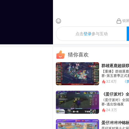
锁屏
清屏
发送
点击
登录
参与互动
猜你喜欢
群雄逐鹿超级联赛S5-常规赛
【重播】群雄逐鹿X9精英争霸
赛-第五赛季正式赛
32.6万
《梦幻西游》电脑版
《蛋仔派对》全国总决赛
《蛋仔派对》全国总决赛资格
赛-逃出惊魂夜
24.3万
蛋仔派对
蛋仔冲冲冲锦标赛
蛋仔派对第十七届巅峰对决