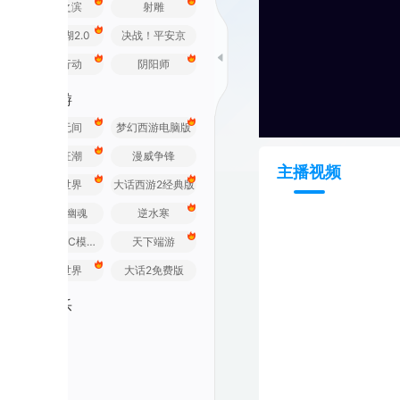
之滨
射雕
2.0
决战！平安京
行动
阴阳师
游
无间
梦幻西游电脑版
狂潮
漫威争锋
主播视频
世界
大话西游2经典版
幽魂
逆水寒
荒野行动PC模拟器
天下端游
世界
大话2免费版
乐