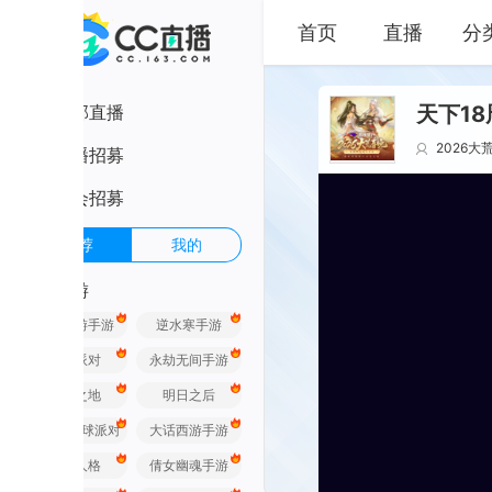
首页
直播
分类
部直播
2026大荒春晚
天
播招募
会招募
荐
我的
游
游手游
逆水寒手游
派对
永劫无间手游
之地
明日之后
球派对
大话西游手游
人格
倩女幽魂手游