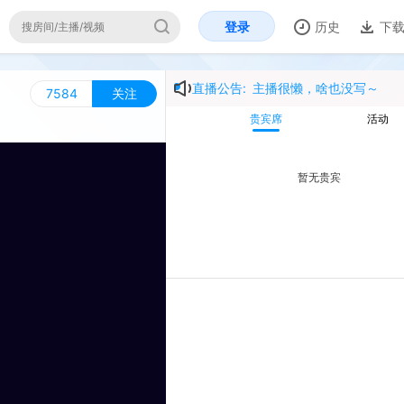
登录
历史
下载
开
直播公告:
主播很懒，啥也没写～
84
关注
贵宾席
活动
暂无贵宾