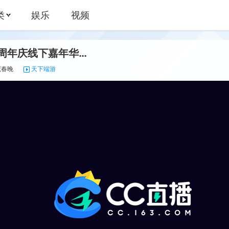
娱乐
视频
天下18周年庆线下嘉年华直播！
75
下端游