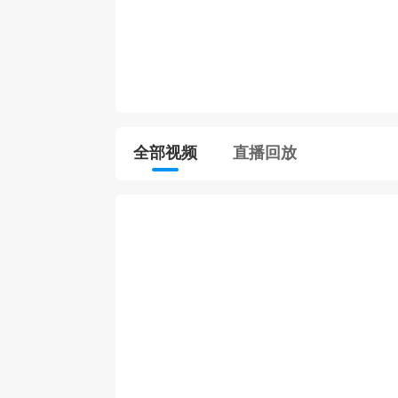
全部视频
直播回放