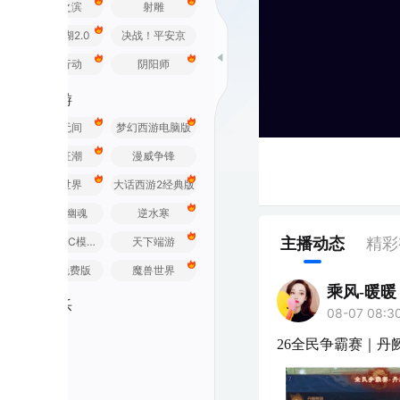
之滨
射雕
2.0
决战！平安京
行动
阴阳师
游
无间
梦幻西游电脑版
狂潮
漫威争锋
世界
大话西游2经典版
幽魂
逆水寒
主播动态
精彩视频
荒野行动PC模拟器
天下端游
免费版
魔兽世界
乘风-暖暖｀招主播
乐
08-07 08:30
山东
来自
26全民争霸赛｜丹阙任务玩法