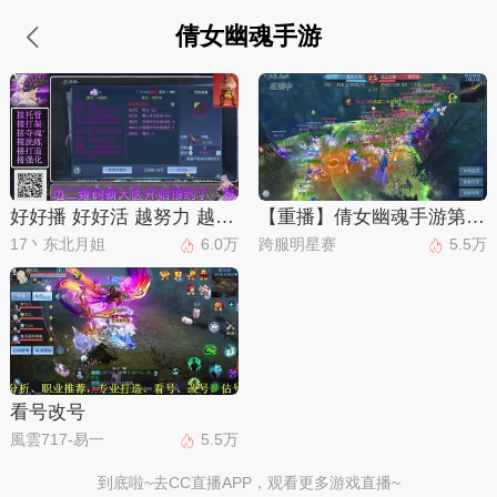
倩女幽魂手游
好好播 好好活 越努力 越幸运~
【重播】倩女幽魂手游第十届跨服帮会联赛决赛day4
17丶东北月姐
6.0万
跨服明星赛
5.5万
看号改号
風雲717-易一
5.5万
到底啦~去CC直播APP，观看更多游戏直播~