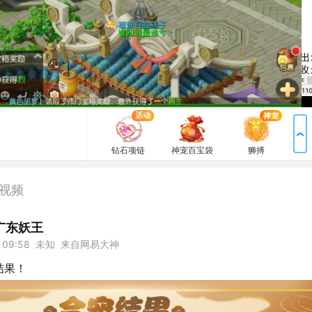
当前没声音？戳我！
原
包裹
钻石项链
神宠百宝袋
狮搏
横扫千军
如来神掌
神宠合击
圣王现世
战神凯旋
审判者降临
知
来自网易大神
告白花束
粉丝卡
梦幻金币