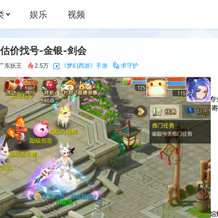
娱乐
视频
【九黎】公会欢迎大家的加入 高薪收天使团主播、优质男主
-金银-剑会
92
2.5万
《梦幻西游》手游
求守护