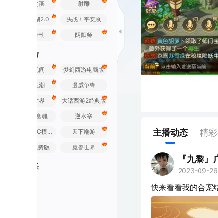
之滨
射雕
2.0
决战！平安京
行动
阴阳师
游
无间
梦幻西游电脑版
狂潮
漫威争锋
世界
大话西游2经典版
幽魂
逆水寒
主播动态
精彩视频
荒野行动PC模拟器
天下端游
免费版
魔兽世界
『九黎』广东妖王
乐
2023-09-26 09:58
未
快来看看我的合宠结果！