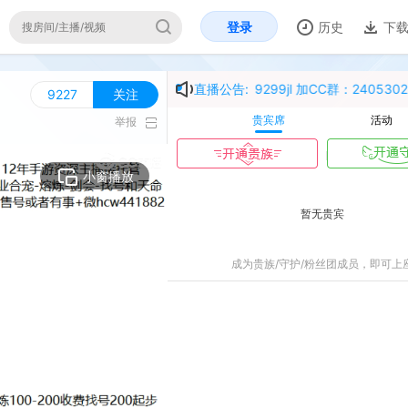
登录
历史
下载
开
播 应聘主播加徽信：cc9299jl 加CC群：2405302
直播公告:
【九黎】
27
关注
贵宾席
活动
举报
小窗播放
暂无贵宾
成为贵族/守护/粉丝团成员，即可上座