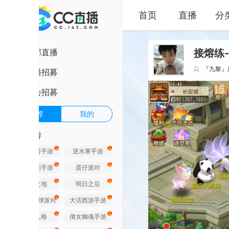
首页
直播
分类
部直播
接熔练-估价找号
『九黎』广东妖王
播招募
会招募
荐
我的
游
游手游
逆水寒手游
间手游
蛋仔派对
之地
明日之后
球派对
大话西游手游
人格
倩女幽魂手游