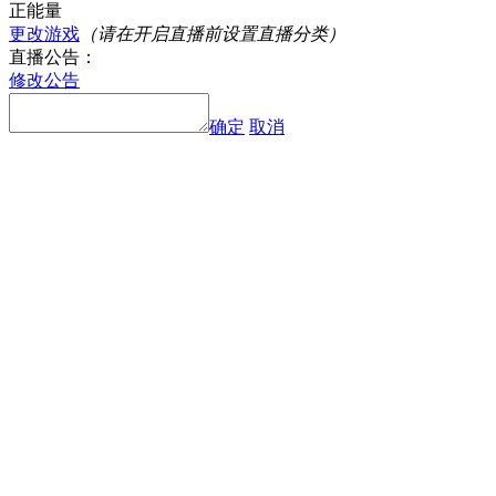
正能量
更改游戏
（请在开启直播前设置直播分类）
直播公告：
修改公告
确定
取消