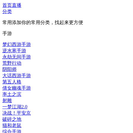
直播
首页
分类
直播
娱乐
关注
客服
分类
全部直播
常用
添加你的常用分类，找起来更方便
主播招募
公会招募
手游
推荐
梦幻西游手游
我的
逆水寒手游
永劫无间手游
手游
荒野行动
阴阳师
梦幻西游手游
大话西游手游
逆水寒手游
第五人格
蛋仔派对
倩女幽魂手游
永劫无间手游
率土之滨
破碎之地
射雕
明日之后
一梦江湖2.0
全明星街球派对
决战！平安京
大话西游手游
破碎之地
第五人格
猫和老鼠
倩女幽魂手游
综合手游
率土之滨