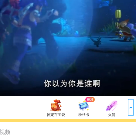
当前没声音？戳我！
包裹
神宠百宝袋
粉丝卡
火箭
超级火箭
大圣有旨
爱你哟