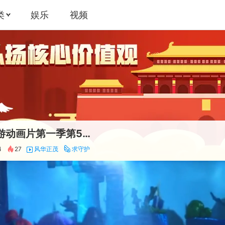
娱乐
视频
梦幻西游动画片第一季第5集
35
风华正茂
求守护