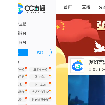
首页
直播
分类
部直播
播招募
会招募
荐
我的
游
游手游
逆水寒手游
路人3104
27
间手游
蛋仔派对
之地
明日之后
球派对
大话西游手游
人格
倩女幽魂手游