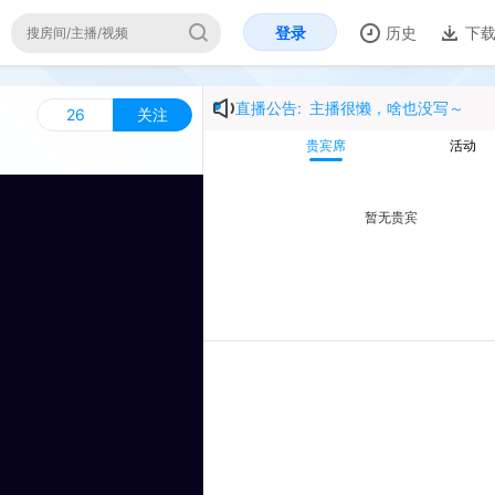
登录
历史
下载
开
直播公告:
主播很懒，啥也没写～
6
关注
贵宾席
活动
暂无贵宾