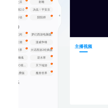
之滨
射雕
2.0
决战！平安京
行动
阴阳师
游
无间
梦幻西游电脑版
狂潮
漫威争锋
主播视频
世界
大话西游2经典版
幽魂
逆水寒
荒野行动PC模拟器
天下端游
免费版
魔兽世界
乐