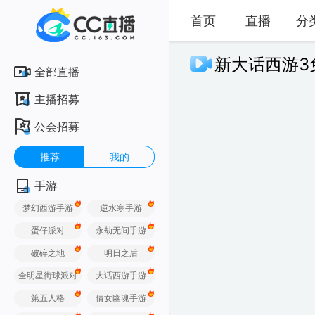
首页
直播
分
新大话西游3
全部直播
主播招募
公会招募
推荐
我的
手游
梦幻西游手游
逆水寒手游
蛋仔派对
永劫无间手游
破碎之地
明日之后
全明星街球派对
大话西游手游
第五人格
倩女幽魂手游