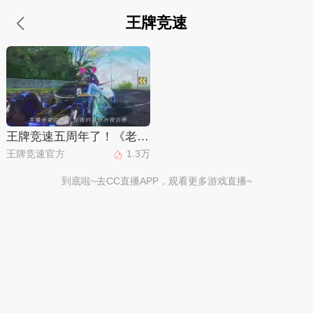
王牌竞速
王牌竞速五周年了！《老 司 机 诱 捕 器》—— ∞ ∞ ∞燃 到 超 速 ∞ ∞ ∞
王牌竞速官方
1.3万
到底啦~去CC直播APP，观看更多游戏直播~